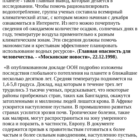
планете - таков главный вывод, который делается в
исследовании. Чтобы помочь рационализировать
водопотребление, группа ученых составила всемирный
климатический атлас, с которым можно начиная с декабря
ознакомиться в Интернете. Из него можно почерпнуть
сведения об ожидаемом количестве осадков, солнечных днях в
году, температуре воздуха применительно к разным
климатическим зонам. Эти сведения должны помочь
экономистам и крестьянам эффективнее планировать
использование водных ресурсов». (
Главная опасность для
человечества. - «Московские новости», 22.12.1998
).
«В опубликованном докладе ООН подробно изложены
последствия глобального потепления на планете в ближайшие
несколько десятков лет. Средняя температура поднимется на
1,4-5,8 градуса. Доклад, над которым в течение трех лет
трудились 3 тысячи ученых, предсказывает, что некоторые
районы прибрежных стран, таких как Бангладеш, окажутся
затопленными и миллионы людей лишатся крова. В Африке
ускорится наступление пустыни. В промышленно развитых
странах усилится эрозия почв. Тропические болезни, такие
как малярия, могут распространиться на зону умеренного
пояса и поразить, в частности, Европу. В документе
содержится призыв к правительствам готовиться к более
частым и более сильным наводнениям, наступлению пустынь,