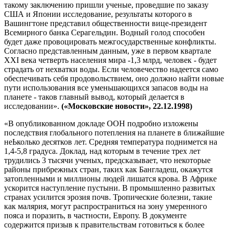
такому заключению пришли ученые, проведшие по заказу
США и Японии исследование, результаты которого в
Вашингтоне представил общественности вице-президент
Всемирного банка Серагельдин. Водный голод способен
будет даже провоцировать межгосударственные конфликты.
Согласно представленным данным, уже в первом квартале
XXI века четверть населения мира -1,3 млрд, человек - будет
страдать от нехватки воды. Если человечество надеется само
обеспечивать себя продовольствием, оно должно найти новые
пути использования все уменьшающихся запасов воды на
планете - таков главный вывод, который делается в
исследовании».
(«Московские новости», 22.12.1998)
«В опубликованном докладе ООН подробно изложены
последствия глобального потепления на планете в ближайшие
неЬколько десятков лет. Средняя температура поднимется на
1,4-5,8 градуса. Доклад, над которым в течение трех лет
трудились 3 тысячи ученых, предсказывает, что некоторые
районы прибрежных стран, таких как Бангладеш, окажутся
затопленными и миллионы людей лишатся крова. В Африке
ускорится наступление пустыни. В промышленно развитых
странах усилится эрозия почв. Тропические болезни, такие
как малярия, могут распространиться на зону умеренного
пояса и поразить, в частности, Европу. В документе
содержится призыв к правительствам готовиться к более