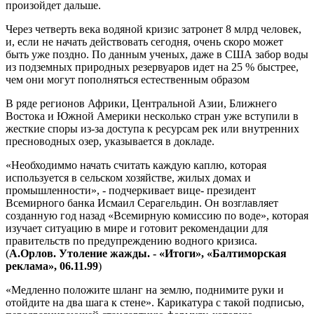
произойдет дальше.
Через четверть века водяной кризис затронет 8 млрд человек,
и, если не начать действовать сегодня, очень скоро может
быть уже поздно. По данным ученых, даже в США забор воды
из подземных природных резервуаров идет на 25 % быстрее,
чем они могут пополняться естественным образом
В ряде регионов Африки, Центральной Азии, Ближнего
Востока и Южной Америки несколько стран уже вступили в
жесткие споры из-за доступа к ресурсам рек или внутренних
пресноводных озер, указывается в докладе.
«Необходиммо начать считать каждую каплю, которая
используется в сельском хозяйстве, жилых домах и
промышленности», - подчеркивает вице- президент
Всемирного банка Исмаил Серагельдин. Он возглавляет
созданную год назад «Всемирную комиссию по воде», которая
изучает ситуацию в мире и готовит рекомендации для
правительств по предупреждению водного кризиса.
(
А.Орлов. Утоление жажды. - «Итоги», «Балтиморская
реклама», 06.11.99
)
«Медленно положите шланг на землю, поднимите руки и
отойдите на два шага к стене». Карикатура с такой подписью,