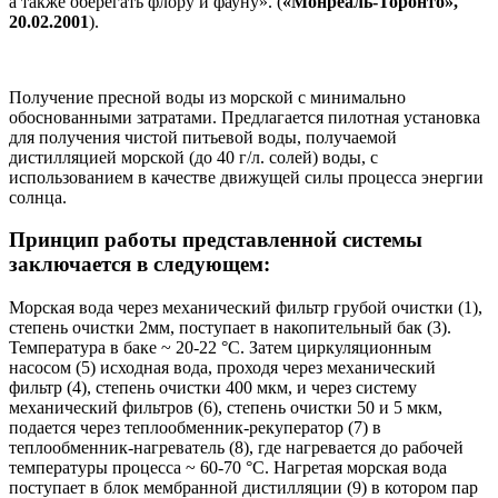
а также оберегать флору и фауну». (
«Монреаль-Торонто»,
20.02.2001
).
Получение пресной воды из морской с минимально
обоснованными затратами. Предлагается пилотная установка
для получения чистой питьевой воды, получаемой
дистилляцией морской (до 40 г/л. солей) воды, с
использованием в качестве движущей силы процесса энергии
солнца.
Принцип работы представленной системы
заключается в следующем:
Морская вода через механический фильтр грубой очистки (1),
степень очистки 2мм, поступает в накопительный бак (3).
Температура в баке ~ 20-22 °C. Затем циркуляционным
насосом (5) исходная вода, проходя через механический
фильтр (4), степень очистки 400 мкм, и через систему
механический фильтров (6), степень очистки 50 и 5 мкм,
подается через теплообменник-рекуператор (7) в
теплообменник-нагреватель (8), где нагревается до рабочей
температуры процесса ~ 60-70 °C. Нагретая морская вода
поступает в блок мембранной дистилляции (9) в котором пар