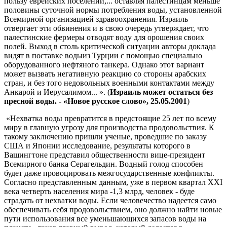
пользу еврейских поселений,... оставляя палестинцам меньше
половины суточной нормы потребления воды, установленной
Всемирной организацией здравоохранения. Израиль
отвергает эти обвинения и в свою очередь утверждает, что
палестинские фермеры отводят воду для орошения своих
полей. Выход в столь критической ситуации авторы доклада
видят в поставке водыиз Турции с помощью специально
оборудованного нефтяного танкера. Однако этот вариант
может вызвать негативную реакцию со стороны арабских
стран, и без того недовольных военными контактами между
Анкарой и Иерусалимом... ». (
Израиль может остаться без
пресной воды. - «Новое русское слово», 25.05.2001
)
«Нехватка воды превратится в предстоящие 25 лет по всему
миру в главную угрозу для производства продовольствия. К
такому заключению пришли ученые, проведшие по заказу
США и Японии исследование, результаты которого в
Вашингтоне представил общественности вице-президент
Всемирного банка Серагельдин. Водный голод способен
будет даже провоцировать межгосударственные конфликты.
Согласно представленным данным, уже в первом квартал XXI
века четверть населения мира -1,3 млрд, человек - буде
страдать от нехватки воды. Если человечество надеется само
обеспечивать себя продовольствием, оно должно найти новые
пути использования все уменьшающихся запасов воды на