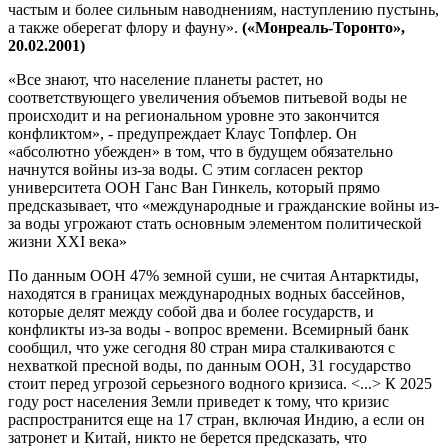
частым и более сильным наводнениям, наступлению пустынь,
а также оберегат флору и фауну».
(«Монреаль-Торонто»,
20.02.2001)
«Все знают, что население планеты растет, но
соответствующего увеличения объемов питьевой воды не
происходит и на региональном уровне это закончится
конфликтом», - предупреждает Клаус Топфлер. Он
«абсолютно убежден» в том, что в будущем обязательно
начнутся войны из-за воды. С этим согласен ректор
университета ООН Ганс Ван Гинкель, который прямо
предсказывает, что «международные и гражданские войны из-
за воды угрожают стать основным элементом политической
жизни XXI века»
По данным ООН 47% земной суши, не считая Антарктиды,
находятся в границах международных водных бассейнов,
которые делят между собой два и более государств, и
конфликты из-за воды - вопрос времени. Всемирный банк
сообщил, что уже сегодня 80 стран мира сталкиваются с
нехваткой пресной воды, по данным ООН, 31 государство
стоит перед угрозой серьезного водного кризиса. <...> К 2025
году рост населения Земли приведет к тому, что кризис
распространится еще на 17 стран, включая Индию, а если он
затронет и Китай, никто не берется предсказать, что