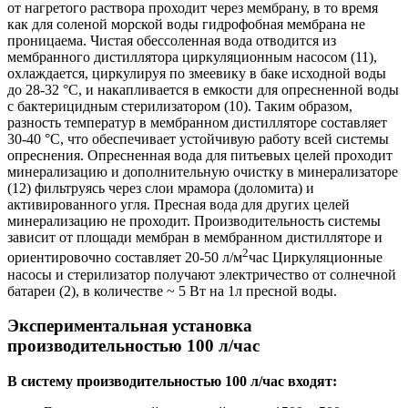
от нагретого раствора проходит через мембрану, в то время
как для соленой морской воды гидрофобная мембрана не
проницаема. Чистая обессоленная вода отводится из
мембранного дистиллятора циркуляционным насосом (11),
охлаждается, циркулируя по змеевику в баке исходной воды
до 28-32 °C, и накапливается в емкости для опресненной воды
с бактерицидным стерилизатором (10). Таким образом,
разность температур в мембранном дистилляторе составляет
30-40 °C, что обеспечивает устойчивую работу всей системы
опреснения. Опресненная вода для питьевых целей проходит
минерализацию и дополнительную очистку в минерализаторе
(12) фильтруясь через слои мрамора (доломита) и
активированного угля. Пресная вода для других целей
минерализацию не проходит. Производительность системы
зависит от площади мембран в мембранном дистилляторе и
2
ориентировочно составляет 20-50 л/м
час Циркуляционные
насосы и стерилизатор получают электричество от солнечной
батареи (2), в количестве ~ 5 Вт на 1л пресной воды.
Экспериментальная установка
производительностью 100 л/час
В систему производительностью 100 л/час входят: