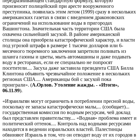
передразнивающей стандартную формулу, которую
произносит полицейский при аресте вооруженного
преступника, появилась этим летом (1999) сразу в нескольких
американских газетах в связи с введением драконовских
ограничений на использование воды в пригородах
Вашингтона. Значительная часть территории США была
охвачена сильнейшей засухой. В районе американской
столицы она приобрела катастрофический характер, и власти
под угрозой штрафа в размере 1 тысячи долларов или 6-
месячного тюремного заключения запретили поливать из
шланга газоны и цветы, мыть автомашины и даже подавать
воду в ресторанах, если ее специально не попросят
посетители.... Засуха даже заставила президента США Билла
Клинтона объявить чрезвычайное положение в нескольких
регионах США.... Американцы бой с засухой пока
проиграли». (
А.Орлов. Утоление жажды. - «Итоги»,
06.11.99
).
«Израильтян могут ограничить в потреблении пресной воды,
поскольку ее запасы катастрофически малы,... (сообщает)...
государственная комиссия по водным ресурсам, чей доклад
был представлен правительству.... «Водная» проблема имеет и
политический оттенок.... Контроль над водными ресурсами
находится в ведении израильских властей. Палестинцы
обвиняют Израиль в том, что он отводит воду от их городов в